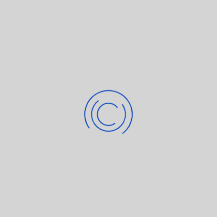
Rechtsverletzungen werden wir derartige Links umgehend
entfernen.
Urheberrecht
Die durch die Seitenbetreiber erstellten Inhalte und Werke auf
diesen Seiten unterliegen dem deutschen Urheberrecht. Die
Vervielfältigung, Bearbeitung, Verbreitung und jede Art der
Verwertung außerhalb der Grenzen des Urheberrechtes bedürfen
der schriftlichen Zustimmung des jeweiligen Autors bzw.
Erstellers. Downloads und Kopien dieser Seite sind nur für den
privaten, nicht kommerziellen Gebrauch gestattet. Soweit die
Inhalte auf dieser Seite nicht vom Betreiber erstellt wurden,
werden die Urheberrechte Dritter beachtet. Insbesondere werden
Inhalte Dritter als solche gekennzeichnet. Sollten Sie trotzdem auf
eine Urheberrechtsverletzung aufmerksam werden, bitten wir um
einen entsprechenden Hinweis. Bei Bekanntwerden von
Rechtsverletzungen werden wir derartige Inhalte umgehend
entfernen.
Datenschutz