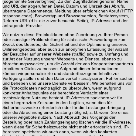
(sogenannte Serverlogfiles). Zu den Zugriffsdaten gehören Name
und URL der abgerufenen Datei, Datum und Uhrzeit des Abrufs,
übertragene Datenmenge, Meldung über erfolgreichen Abruf (HTTP
response code), Browsertyp und Browserversion, Betriebssystem,
Referrer URL (d.h. die zuvor besuchte Seite), IP-Adresse und der
anfragende Provider.
Wir nutzen diese Protokolldaten ohne Zuordnung zu Ihrer Person
oder sonstiger Profilerstellung für statistische Auswertungen zum
Zweck des Betriebs, der Sicherheit und der Optimierung unseres
Onlineangebotes, aber auch zur anonymen Erfassung der Anzahl
der Besucher auf unserer Webseite (traffic) sowie zu Umfang und
zur Art der Nutzung unserer Webseite und Dienste, ebenso zu
Abrechnungszwecken, um die Anzahl der von Kooperationspartnern
erhaltenen Clicks zu messen. Aufgrund dieser Informationen
können wir personalisierte und standortbezogene Inhalte zur
Verfügung stellen und den Datenverkehr analysieren, Fehler suchen
und beheben und unsere Dienste verbessern. Wir behalten uns vor,
die Protokolldaten nachträglich zu überprüfen, wenn aufgrund
konkreter Anhaltspunkte der berechtigte Verdacht einer
rechtswidrigen Nutzung besteht. IP-Adressen speichern wir für
einen begrenzten Zeitraum in den Logfiles, wenn dies für
Sicherheitszwecke erforderlich oder für die Leistungserbringung
oder die Abrechnung einer Leistung nötig ist, z. B. wenn Sie eines
unserer Angebote nutzen. Nach Abbruch des Vorgangs der
Bestellung oder nach Zahlungseingang löschen wir die IP-Adresse,
wenn diese für Sicherheitszwecke nicht mehr erforderlich sind. IP-
Adressen speichern wir auch dann, wenn wir den konkreten