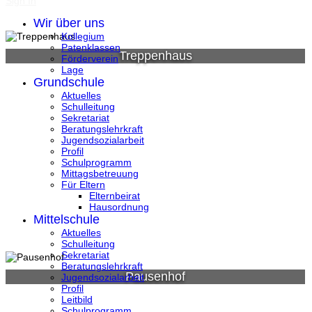
Sign In
Wir über uns
Kollegium
Patenklassen
Treppenhaus
Förderverein
Lage
Grundschule
Aktuelles
Schulleitung
Sekretariat
Beratungslehrkraft
Jugendsozialarbeit
Profil
Schulprogramm
Mittagsbetreuung
Für Eltern
Elternbeirat
Hausordnung
Mittelschule
Aktuelles
Schulleitung
Sekretariat
Beratungslehrkraft
Pausenhof
Jugendsozialarbeit
Profil
Leitbild
Schulprogramm