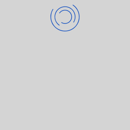
Großer Dank geht an die Schülerinnen und Schüler der Klasse
10M!
https://read.bookcreator.com/x-zAnCgSGVzqI0ZZRct-
G9otcZI55b8-a78AJ6Dv_IA/7dxN0gD4S2uiCyCCSoWHew
Bildergalerie
Impressum
und
Datenschutzerklärung
Copyright © 2026 Sperberschule Nürnberg. Alle Rechte