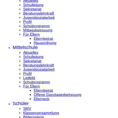
Aktuelles
Schulleitung
Sekretariat
Beratungslehrkraft
Jugendsozialarbeit
Profil
Schulprogramm
Mittagsbetreuung
Für Eltern
Elternbeirat
Hausordnung
Mittelschule
Aktuelles
Schulleitung
Sekretariat
Beratungslehrkraft
Jugendsozialarbeit
Profil
Leitbild
Schulprogramm
Für Eltern
Elternbeirat
Offene Ganztagesbetreuung
Elterneck
Schüler
SMV
Klassenversammlung
Bildergalerie