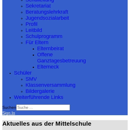
Sekretariat
Beratungslehrkraft
Jugendsozialarbeit
Profil
Leitbild
Schulprogramm
Für Eltern
Elternbeirat
Offene
Ganztagesbetreuung
Elterneck
Schüler
SMV
Klassenversammlung
Bildergalerie
Weiterführende Links
Suchen
Sign In
Aktuelles aus der Mittelschule