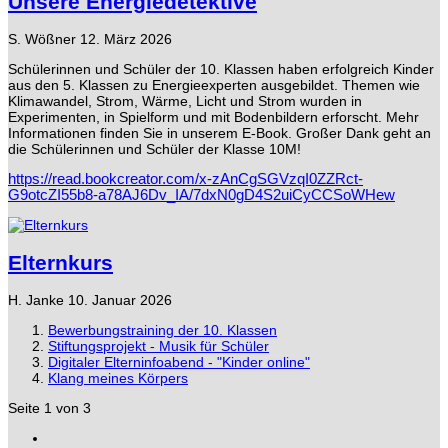
Unsere Energiedetektive
S. Wößner
12. März 2026
Schülerinnen und Schüler der 10. Klassen haben erfolgreich Kinder
aus den 5. Klassen zu Energieexperten ausgebildet. Themen wie
Klimawandel, Strom, Wärme, Licht und Strom wurden in
Experimenten, in Spielform und mit Bodenbildern erforscht. Mehr
Informationen finden Sie in unserem E-Book. Großer Dank geht an
die Schülerinnen und Schüler der Klasse 10M!
https://read.bookcreator.com/x-zAnCgSGVzqI0ZZRct-
G9otcZI55b8-a78AJ6Dv_IA/7dxN0gD4S2uiCyCCSoWHew
Elternkurs
H. Janke
10. Januar 2026
Bewerbungstraining der 10. Klassen
Stiftungsprojekt - Musik für Schüler
Digitaler Elterninfoabend - "Kinder online"
Klang meines Körpers
Seite 1 von 3