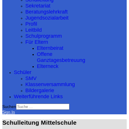
Sekretariat
Beratungslehrkraft
Jugendsozialarbeit
Profil
Leitbild
Schulprogramm
Für Eltern
Elternbeirat
Offene
Ganztagesbetreuung
Elterneck
Schüler
SMV
Klassenversammlung
Bildergalerie
Weiterführende Links
Suchen
Sign In
Schulleitung Mittelschule